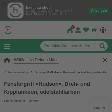
hagebau shop
Anzeigen
hagebau connect GmbH & Co. KG
KOSTENLOS- In Google Play
Wähle jetzt Deinen Markt
Fenstergriff »Hudson«, Dreh- und Kippfunktion, edelstahlfarben
Fensterbeschläge
Fenstergriff »Hudson«, Dreh- und
Kippfunktion, edelstahlfarben
Online-Artikelnr.: 1046995
ANSAPRO