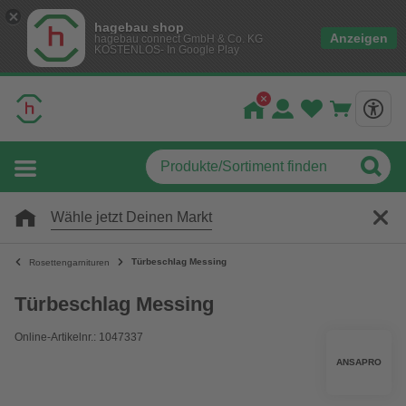
hagebau shop
Anzeigen
hagebau connect GmbH & Co. KG
KOSTENLOS- In Google Play
Wähle jetzt Deinen Markt
Türbeschlag Messing
Rosettengarnituren
Türbeschlag Messing
Online-Artikelnr.: 1047337
ANSAPRO