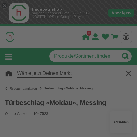
hagebau shop
Anzeigen
hagebau connect GmbH & Co. KG
KOSTENLOS- In Google Play
Wähle jetzt Deinen Markt
Türbeschlag »Moldau«, Messing
Rosettengarnituren
Türbeschlag »Moldau«, Messing
Online-Artikelnr.: 1047523
ANSAPRO