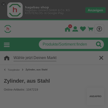
hagebau shop
Anzeigen
hagebau connect GmbH & Co. KG
KOSTENLOS- In Google Play
Wähle jetzt Deinen Markt
Zylinder, aus Stahl
Türzylinder
Zylinder, aus Stahl
Online-Artikelnr.: 1047219
ANSAPRO