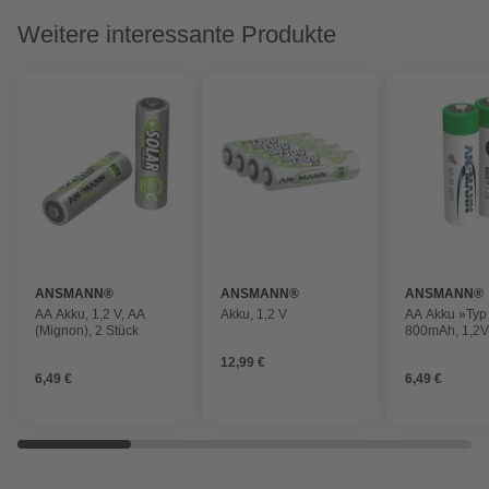
Weitere interessante Produkte
ANSMANN®
ANSMANN®
ANSMANN®
AA Akku, 1,2 V, AA
Akku, 1,2 V
AA Akku »Typ
(Mignon), 2 Stück
800mAh, 1,2V,
12,99 €
6,49 €
6,49 €