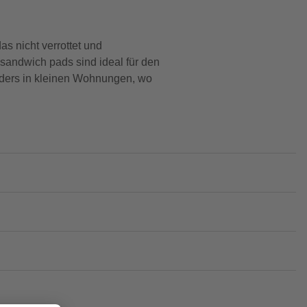
as nicht verrottet und
sandwich pads sind ideal für den
nders in kleinen Wohnungen, wo