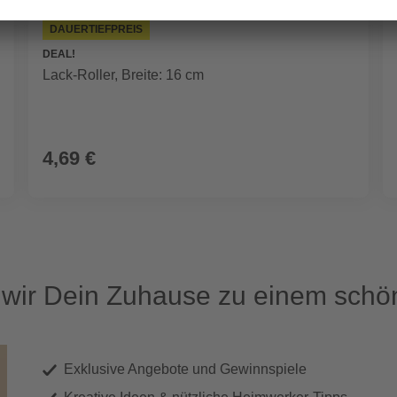
DAUERTIEFPREIS
DEAL!
Lack-Roller, Breite: 16 cm
4,69 €
ir Dein Zuhause zu einem schön
Exklusive Angebote und Gewinnspiele