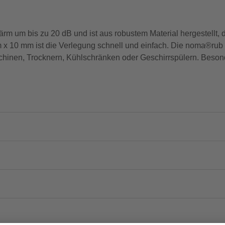
ärm um bis zu 20 dB und ist aus robustem Material hergestellt, d
m x 10 mm ist die Verlegung schnell und einfach. Die noma®rub 
hinen, Trocknern, Kühlschränken oder Geschirrspülern. Beso