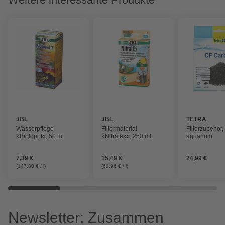
JBL
JBL
TETRA
Wasserpflege
Filtermaterial
Filterzubehör, 
»Biotopol«, 50 ml
»Nitratex«, 250 ml
aquarium
7,39 €
15,49 €
24,99 €
(147,80 € / l)
(61,96 € / l)
Newsletter: Zusammen