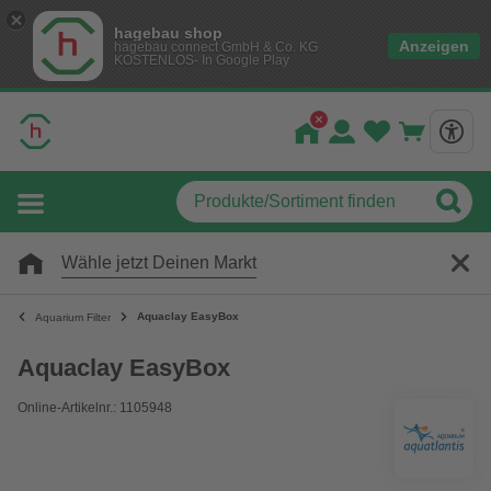
hagebau shop
Anzeigen
hagebau connect GmbH & Co. KG
KOSTENLOS- In Google Play
Wähle jetzt Deinen Markt
Aquaclay EasyBox
Aquarium Filter
Aquaclay EasyBox
Online-Artikelnr.: 1105948