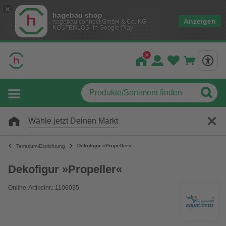
hagebau shop
Anzeigen
hagebau connect GmbH & Co. KG
KOSTENLOS- In Google Play
Wähle jetzt Deinen Markt
Dekofigur »Propeller«
Terrarium-Einrichtung
Dekofigur »Propeller«
Online-Artikelnr.: 1106035