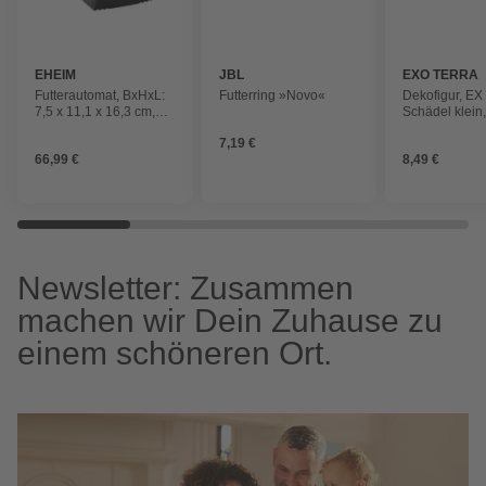
EHEIM
JBL
EXO TERRA
Futterautomat, BxHxL:
Futterring »Novo«
Dekofigur, EX
7,5 x 11,1 x 16,3 cm,
Schädel klein
Batteriebetrieb, antrazit
Kunststoff, br
7,19 €
66,99 €
8,49 €
Newsletter: Zusammen
machen wir Dein Zuhause zu
einem schöneren Ort.