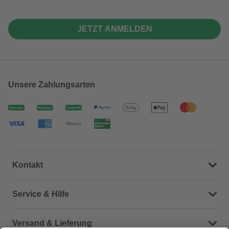
JETZT ANMELDEN
Unsere Zahlungsarten
Kontakt
Dein Kontakt zu uns
Service & Hilfe
Häufige Fragen (FAQ)
Versand & Lieferung