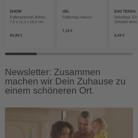
EHEIM
JBL
EXO TERRA
Futterautomat, BxHxL:
Futterring »Novo«
Dekofigur, EX
7,5 x 11,1 x 16,3 cm,
Schädel klein
Batteriebetrieb, antrazit
Kunststoff, br
7,19 €
66,99 €
8,49 €
Newsletter: Zusammen
machen wir Dein Zuhause zu
einem schöneren Ort.