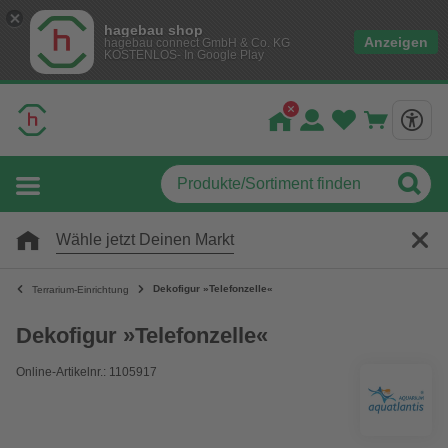
hagebau shop
Anzeigen
hagebau connect GmbH & Co. KG
KOSTENLOS- In Google Play
Wähle jetzt Deinen Markt
Dekofigur »Telefonzelle«
Terrarium-Einrichtung
Dekofigur »Telefonzelle«
Online-Artikelnr.: 1105917