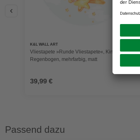
K&L WALL ART
Vliestapete »Runde Vliestapete«, Kinder Einhorn
Regenbogen, mehrfarbig, matt
39,99 €
Passend dazu