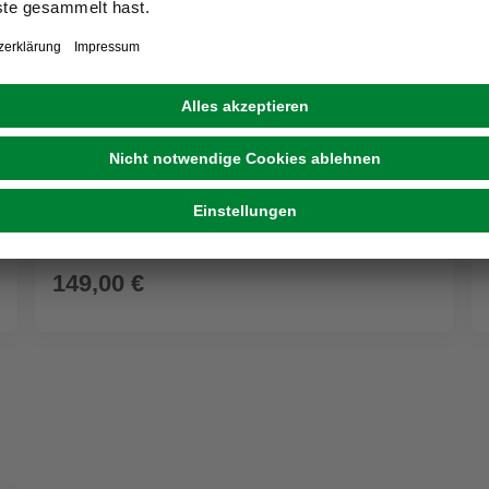
GARDEN PLEASURE
Gartenbrunnen »HADES«, inkl. Pumpe,
Polyresin
149,00 €