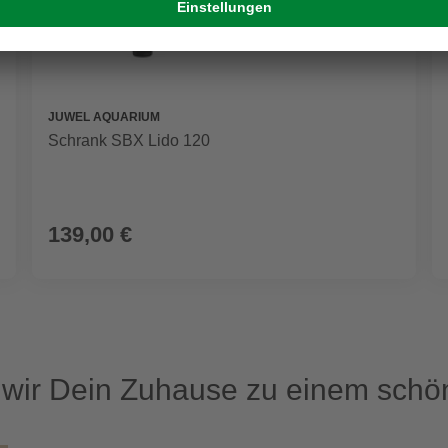
JUWEL AQUARIUM
Schrank SBX Lido 120
139,00 €
ir Dein Zuhause zu einem schön