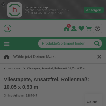
hagebau shop
Anzeigen
hagebau connect GmbH & Co. KG
KOSTENLOS- In Google Play
Wähle jetzt Deinen Markt
Vliestapete, Ansatzfrei, Rollenmaß: 10,05 x 0,53 m
Vliestapeten
Vliestapete, Ansatzfrei, Rollenmaß:
10,05 x 0,53 m
Online-Artikelnr.: 1287647
A.S. CRÉATION