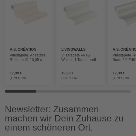
A.S. CRÉATION
LIVINGWALLS
A.S. CRÉATI
Vliestapete, Ansatzfrei,
Vliestapete »New
Vliestapete 
Rollenmaß: 10,05 x
Walls«, 1 Tapetenrolle,
Bude 2.0 Editi
0,53 m
Motiv: Uni, Ansatzfrei
Tapetenrolle, 
Uni, Ansatzfre
17,99 €
19,99 €
17,99 €
(1,79 € / m)
(1,99 € / m)
(1,79 € / m)
Newsletter: Zusammen
machen wir Dein Zuhause zu
einem schöneren Ort.