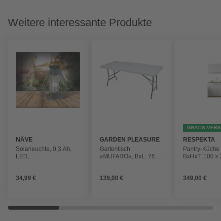
Weitere interessante Produkte
GRATIS VER
NÄVE
GARDEN PLEASURE
RESPEKTA
Solarleuchte, 0,3 Ah,
Gartentisch
Pantry-Küche
LED,
»MUFARO«, BxL: 76 x
BxHxT: 100 x 
Metall/Glas/Kunststoff
244 cm, Kunststoff
cm, weiß
34,99 €
139,00 €
349,00 €