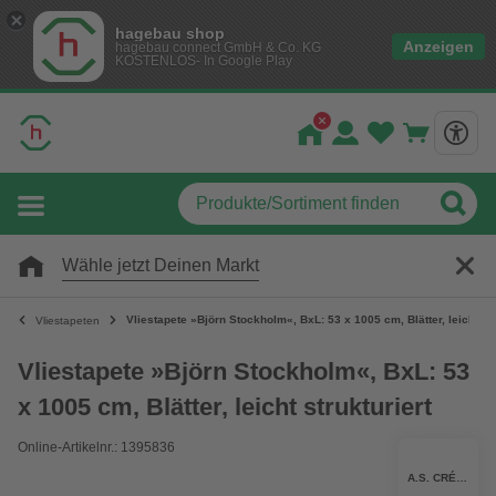
hagebau shop
Anzeigen
hagebau connect GmbH & Co. KG
KOSTENLOS- In Google Play
Wähle jetzt Deinen Markt
Vliestapete »Björn Stockholm«, BxL: 53 x 1005 cm, Blätter, leicht str
Vliestapeten
Vliestapete »Björn Stockholm«, BxL: 53
x 1005 cm, Blätter, leicht strukturiert
Online-Artikelnr.: 1395836
A.S. CRÉATION