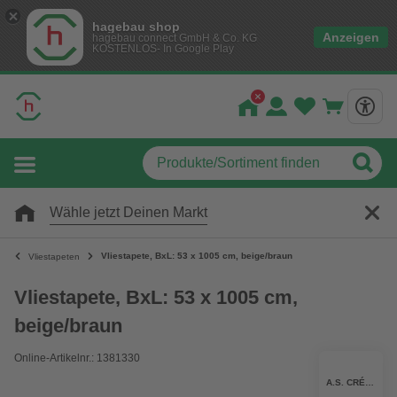
hagebau shop
Anzeigen
hagebau connect GmbH & Co. KG
KOSTENLOS- In Google Play
Wähle jetzt Deinen Markt
Vliestapete, BxL: 53 x 1005 cm, beige/braun
Vliestapeten
Vliestapete, BxL: 53 x 1005 cm,
beige/braun
Online-Artikelnr.: 1381330
A.S. CRÉATION