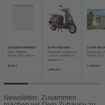
SCHÖNER WOHNEN
ALPHA MOTORS
LASITA MAJ
KOLLEKTION
Rollo »Martha«,
Motorroller »Cappucino
Gartenhaus »
Format: 100 x 150 cm,
«, 50 cm³, 45km/h, Euro
BxHxT: 307,2 
weiß, Polyester
5
250 cm (Auß
(1)
inkl. Dachübe
49,99 €
2.349,00 €
Holz
1.899,00 €
Newsletter: Zusammen
machen wir Dein Zuhause zu