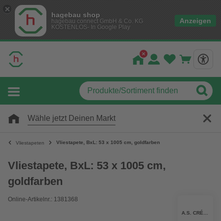
hagebau shop
Anzeigen
hagebau connect GmbH & Co. KG
KOSTENLOS- In Google Play
Wähle jetzt Deinen Markt
Vliestapete, BxL: 53 x 1005 cm, goldfarben
Vliestapeten
Vliestapete, BxL: 53 x 1005 cm,
goldfarben
Online-Artikelnr.: 1381368
A.S. CRÉATION