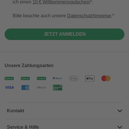
ich einen
10 € Willkommensgutschein
*.
Bitte beachte auch unsere
Datenschutzhinweise
.
JETZT ANMELDEN
Unsere Zahlungsarten
Kontakt
Dein Kontakt zu uns
Service & Hilfe