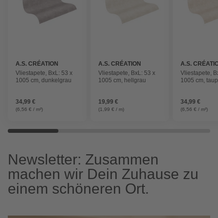
A.S. CRÉATION
A.S. CRÉATION
A.S. CRÉATI
Vliestapete, BxL: 53 x
Vliestapete, BxL: 53 x
Vliestapete, B
1005 cm, dunkelgrau
1005 cm, hellgrau
1005 cm, tau
34,99 €
19,99 €
34,99 €
(6,56 € / m²)
(1,99 € / m)
(6,56 € / m²)
Newsletter: Zusammen
machen wir Dein Zuhause zu
einem schöneren Ort.