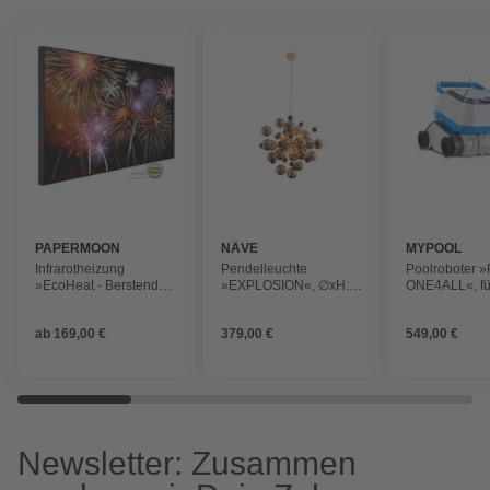
PAPERMOON
NÄVE
MYPOOL
Infrarotheizung
Pendelleuchte
Poolroboter 
»EcoHeat - Berstendes
»EXPLOSION«, ∅xH:
ONE4ALL«, fü
Feuerwerk«, Matt-Effekt
65 x 12,5 cm,
bis 61m², gra
Metall/Glas
ab
169,00 €
379,00 €
549,00 €
Newsletter: Zusammen