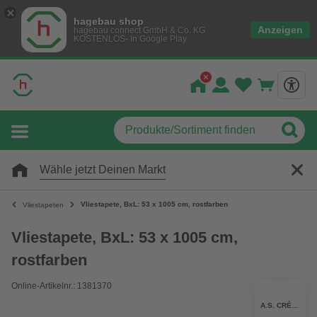
hagebau shop
Anzeigen
hagebau connect GmbH & Co. KG
KOSTENLOS- In Google Play
Wähle jetzt Deinen Markt
Vliestapete, BxL: 53 x 1005 cm, rostfarben
Vliestapeten
Vliestapete, BxL: 53 x 1005 cm,
rostfarben
Online-Artikelnr.: 1381370
A.S. CRÉATION