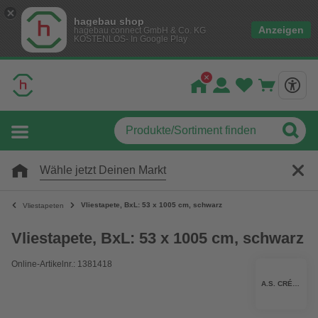
hagebau shop
Anzeigen
hagebau connect GmbH & Co. KG
KOSTENLOS- In Google Play
Wähle jetzt Deinen Markt
Vliestapete, BxL: 53 x 1005 cm, schwarz
Vliestapeten
Vliestapete, BxL: 53 x 1005 cm, schwarz
Online-Artikelnr.: 1381418
A.S. CRÉATION