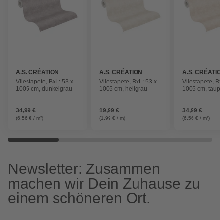
A.S. CRÉATION
A.S. CRÉATION
A.S. CRÉATI
Vliestapete, BxL: 53 x
Vliestapete, BxL: 53 x
Vliestapete, B
1005 cm, dunkelgrau
1005 cm, hellgrau
1005 cm, tau
34,99 €
19,99 €
34,99 €
(6,56 € / m²)
(1,99 € / m)
(6,56 € / m²)
Newsletter: Zusammen
machen wir Dein Zuhause zu
einem schöneren Ort.