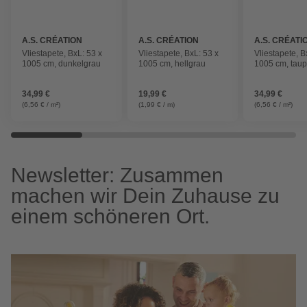
A.S. CRÉATION
A.S. CRÉATION
A.S. CRÉATI
Vliestapete, BxL: 53 x
Vliestapete, BxL: 53 x
Vliestapete, B
1005 cm, dunkelgrau
1005 cm, hellgrau
1005 cm, tau
34,99 €
19,99 €
34,99 €
(6,56 € / m²)
(1,99 € / m)
(6,56 € / m²)
Newsletter: Zusammen
machen wir Dein Zuhause zu
einem schöneren Ort.