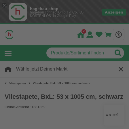
hagebau shop
Anzeigen
hagebau connect GmbH & Co. KG
KOSTENLOS- In Google Play
Wähle jetzt Deinen Markt
Vliestapete, BxL: 53 x 1005 cm, schwarz
Vliestapeten
Vliestapete, BxL: 53 x 1005 cm, schwarz
Online-Artikelnr.: 1381369
A.S. CRÉATION