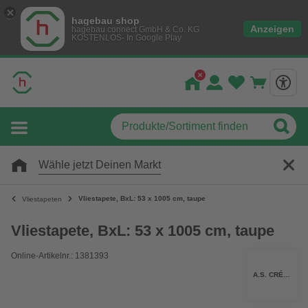
hagebau shop
Anzeigen
hagebau connect GmbH & Co. KG
KOSTENLOS- In Google Play
Wähle jetzt Deinen Markt
Vliestapete, BxL: 53 x 1005 cm, taupe
Vliestapeten
Vliestapete, BxL: 53 x 1005 cm, taupe
Online-Artikelnr.: 1381393
A.S. CRÉATION