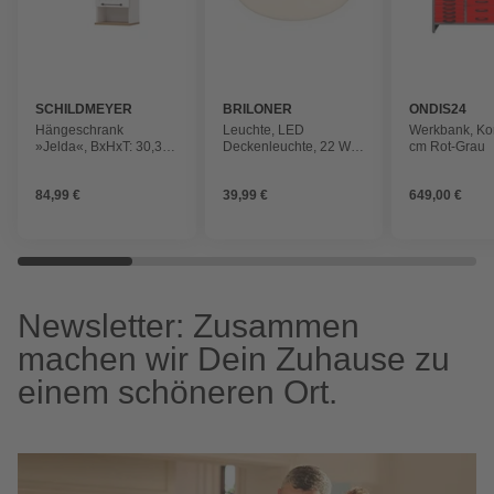
SCHILDMEYER
BRILONER
ONDIS24
Hängeschrank
Leuchte, LED
Werkbank, Ko
»Jelda«, BxHxT: 30,3 x
Deckenleuchte, 22 W,
cm Rot-Grau
70,8 x 20,5 cm,
anthrazit
mattweiß, Holzwerkstoff
84,99 €
39,99 €
649,00 €
Newsletter: Zusammen
machen wir Dein Zuhause zu
einem schöneren Ort.