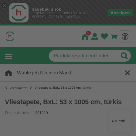
hagebau shop
Anzeigen
hagebau connect GmbH & Co. KG
KOSTENLOS- In Google Play
Wähle jetzt Deinen Markt
Vliestapete, BxL: 53 x 1005 cm, türkis
Vliestapeten
Vliestapete, BxL: 53 x 1005 cm, türkis
Online-Artikelnr.: 1381319
A.S. CRÉATION