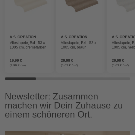
A.S. CRÉATION
A.S. CRÉATION
A.S. CRÉATI
Vliestapete, BxL: 53 x
Vliestapete, BxL: 53 x
Vliestapete, B
1005 cm, cremefarben
1005 cm, braun
1005 cm, hell
19,99 €
29,99 €
29,99 €
(1,99 € / m)
(5,63 € / m²)
(5,63 € / m²)
Newsletter: Zusammen
machen wir Dein Zuhause zu
einem schöneren Ort.