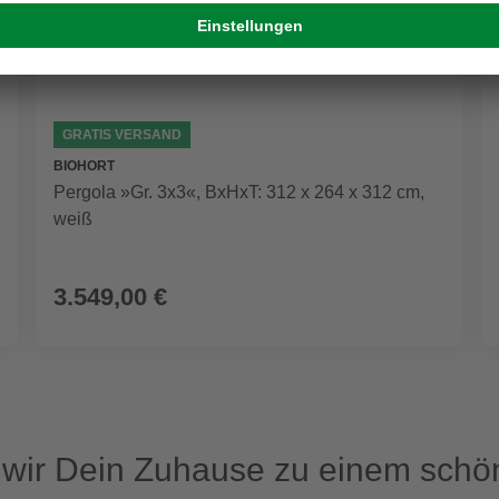
GRATIS VERSAND
BIOHORT
Pergola »Gr. 3x3«, BxHxT: 312 x 264 x 312 cm,
weiß
3.549,00 €
ir Dein Zuhause zu einem schön