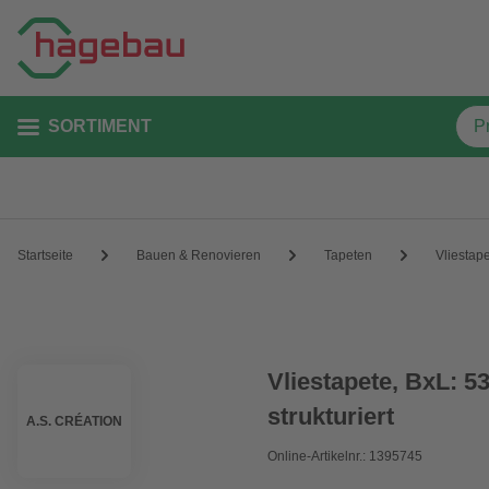
SORTIMENT
Startseite
Bauen & Renovieren
Tapeten
Vliestap
Vliestapete, BxL: 53
strukturiert
A.S. CRÉATION
Online-Artikelnr.: 1395745