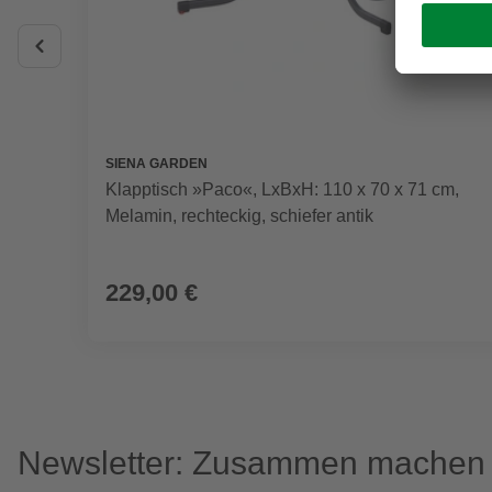
SIENA GARDEN
Klapptisch »Paco«, LxBxH: 110 x 70 x 71 cm,
Melamin, rechteckig, schiefer antik
229,00 €
Newsletter: Zusammen machen w