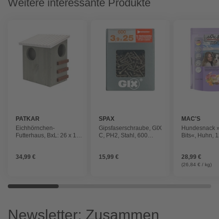
Weitere interessante Produkte
PATKAR
SPAX
MAC'S
Eichhörnchen-
Gipsfaserschraube, GIX
Hundesnack 
Futterhaus, BxL: 26 x 19
C, PH2, Stahl, 600
Bits«, Huhn, 
cm, Kiefernholz,
Stück, 3.9 x 25 mm
grau/weiß/walnussfarben
34,99 €
15,99 €
28,99 €
(26,84 € / kg)
Newsletter: Zusammen