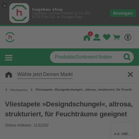
hagebau shop
Anzeigen
hagebau connect GmbH & Co. KG
KOSTENLOS- In Google Play
Wähle jetzt Deinen Markt
Vliestapete »Designdschungel«, altrosa, strukturiert, für Feuchträu
Vliestapeten
Vliestapete »Designdschungel«, altrosa,
strukturiert, für Feuchträume geeignet
Online-Artikelnr.: 1132282
A.S. CRÉATION