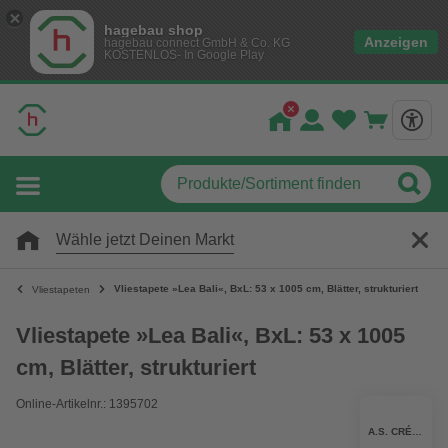
hagebau shop
Anzeigen
hagebau connect GmbH & Co. KG
KOSTENLOS- In Google Play
Wähle jetzt Deinen Markt
Vliestapete »Lea Bali«, BxL: 53 x 1005 cm, Blätter, strukturiert
Vliestapeten
Vliestapete »Lea Bali«, BxL: 53 x 1005
cm, Blätter, strukturiert
Online-Artikelnr.: 1395702
A.S. CRÉATION