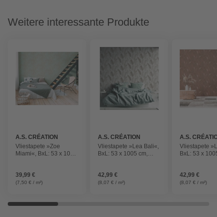
Weitere interessante Produkte
A.S. CRÉATION
A.S. CRÉATION
A.S. CRÉATI
Vliestapete »Zoe
Vliestapete »Lea Bali«,
Vliestapete »L
Miami«, BxL: 53 x 1005
BxL: 53 x 1005 cm,
BxL: 53 x 100
cm, Blätter, strukturiert
Blätter, strukturiert
Blätter, struktu
39,99 €
42,99 €
42,99 €
(7,50 € / m²)
(8,07 € / m²)
(8,07 € / m²)