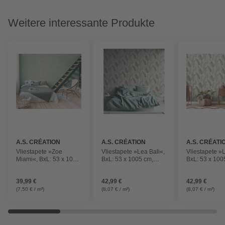
Weitere interessante Produkte
A.S. CRÉATION
A.S. CRÉATION
A.S. CRÉATI
Vliestapete »Zoe
Vliestapete »Lea Bali«,
Vliestapete »L
Miami«, BxL: 53 x 1005
BxL: 53 x 1005 cm,
BxL: 53 x 100
cm, Blätter, strukturiert
Blätter, strukturiert
Blätter, struktu
39,99 €
42,99 €
42,99 €
(7,50 € / m²)
(8,07 € / m²)
(8,07 € / m²)