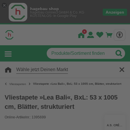
hagebau shop
Anzeigen
hagebau connect GmbH & Co. KG
KOSTENLOS- In Google Play
Wähle jetzt Deinen Markt
Vliestapete »Lea Bali«, BxL: 53 x 1005 cm, Blätter, strukturiert
Vliestapeten
Vliestapete »Lea Bali«, BxL: 53 x 1005
cm, Blätter, strukturiert
Online-Artikelnr.: 1395699
A.S. CRÉATION