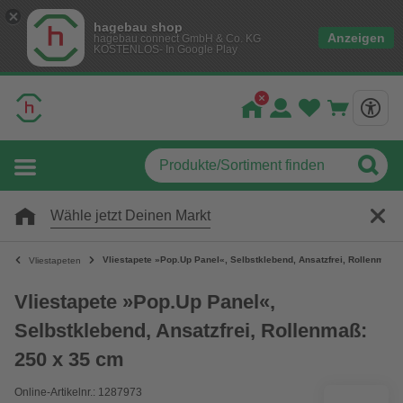
hagebau shop
Anzeigen
hagebau connect GmbH & Co. KG
KOSTENLOS- In Google Play
Wähle jetzt Deinen Markt
Vliestapete »Pop.Up Panel«, Selbstklebend, Ansatzfrei, Rollenmaß:
Vliestapeten
Vliestapete »Pop.Up Panel«,
Selbstklebend, Ansatzfrei, Rollenmaß:
250 x 35 cm
Online-Artikelnr.: 1287973