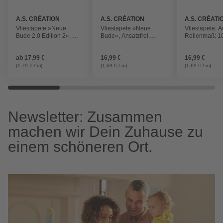
A.S. CRÉATION
A.S. CRÉATION
A.S. CRÉATI
Vliestapete »Neue
Vliestapete »Neue
Vliestapete, A
Bude 2.0 Edition 2«, 1
Bude«, Ansatzfrei,
Rollenmaß: 10
Tapetenrolle, Motiv:
Rollenmaß: 10,05 x
0,53 m
Uni, Ansatzfrei
0,53 m
ab
17,99 €
16,99 €
16,99 €
(1,79 € / m)
(1,69 € / m)
(1,69 € / m)
Newsletter: Zusammen
machen wir Dein Zuhause zu
einem schöneren Ort.