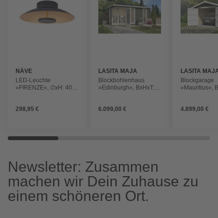
NÄVE
LASITA MAJA
LASITA MAJ
LED-Leuchte
Blockbohlenhaus
Blockgarage
»FIRENZE«, ∅xH: 40 x
»Edinburgh«, BxHxT:
»Mauritius«, B
8 cm, Metall
490,3 x 246,24 x 322,3
560 cm (Auße
cm (Außenmaß inkl.
Holz
298,95 €
6.099,00 €
4.899,00 €
Dachüberstand), grün
Newsletter: Zusammen
machen wir Dein Zuhause zu
einem schöneren Ort.