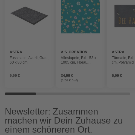
ASTRA
A.S. CRÉATION
ASTRA
Fussmatte, Azurit, Grau,
Vliestapete, BxL: 53 x
Türmatte, BxL
60 x 80 cm
1005 cm, Floral,
cm, Polyamid 
strukturiert
9,99 €
34,99 €
6,99 €
(6,56 € / m²)
Newsletter: Zusammen
machen wir Dein Zuhause zu
einem schöneren Ort.