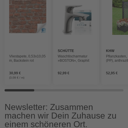
SCHÜTTE
KHW
Vliestapete, 0,53x10,05
Waschtischarmatur
Pflanzkasten, 
m, Backstein rot
»BOSTON«, Graphit
(PP), anthrazit
quadratisch
30,99 €
92,99 €
52,95 €
(3,08 € / m)
Newsletter: Zusammen
machen wir Dein Zuhause zu
einem schöneren Ort.