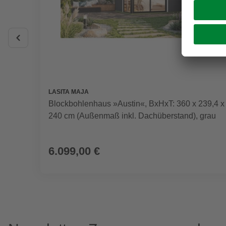
LASITA MAJA
Blockbohlenhaus »Austin«, BxHxT: 360 x 239,4 x
240 cm (Außenmaß inkl. Dachüberstand), grau
6.099,00 €