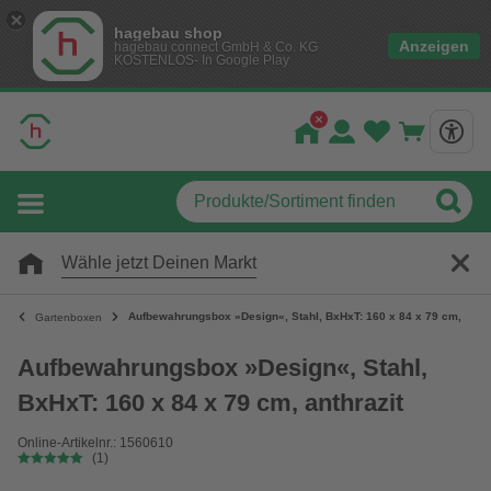
hagebau shop
Anzeigen
hagebau connect GmbH & Co. KG
KOSTENLOS- In Google Play
Wähle jetzt Deinen Markt
Aufbewahrungsbox »Design«, Stahl, BxHxT: 160 x 84 x 79 cm, anthr
Gartenboxen
Aufbewahrungsbox »Design«, Stahl,
BxHxT: 160 x 84 x 79 cm, anthrazit
Online-Artikelnr.: 1560610
(1)