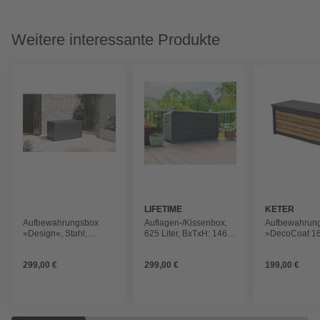
Weitere interessante Produkte
LIFETIME
KETER
Aufbewahrungsbox
Auflagen-/Kissenbox,
Aufbewahrun
»Design«, Stahl,
625 Liter, BxTxH: 146,7
»DecoCoat 1
BxHxT: 134 x 71 x 62
x 72,4 x 77,2 cm, grau
PP/Metall, Bx
cm, anthrazit
155,1 x 69,4 x
299,00 €
299,00 €
199,00 €
oak