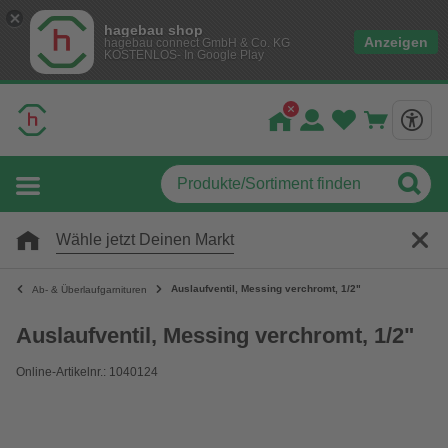
hagebau shop
Anzeigen
hagebau connect GmbH & Co. KG
KOSTENLOS- In Google Play
Wähle jetzt Deinen Markt
Auslaufventil, Messing verchromt, 1/2"
Ab- & Überlaufgarnituren
Auslaufventil, Messing verchromt, 1/2"
Online-Artikelnr.: 1040124