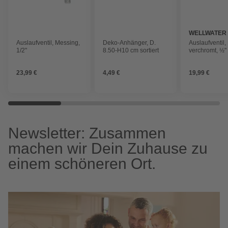
WELLWATER
Auslaufventil, Messing,
Deko-Anhänger, D.
Auslaufventil,
1/2"
8.50-H10 cm sortiert
verchromt, ½"
23,99 €
4,49 €
19,99 €
Newsletter: Zusammen
machen wir Dein Zuhause zu
einem schöneren Ort.