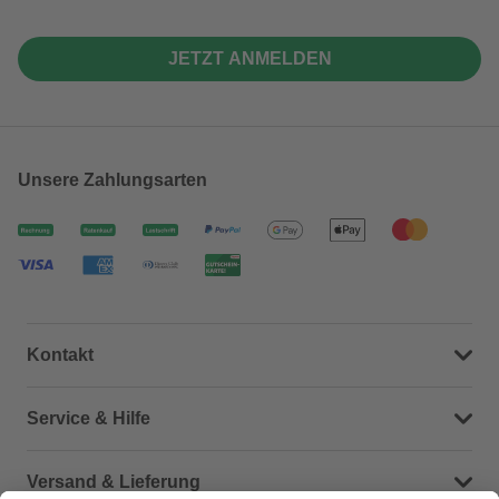
JETZT ANMELDEN
Unsere Zahlungsarten
Kontakt
Dein Kontakt zu uns
Service & Hilfe
Häufige Fragen (FAQ)
Versand & Lieferung