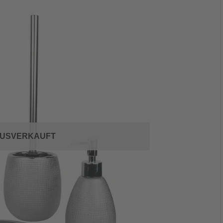
USVERKAUFT