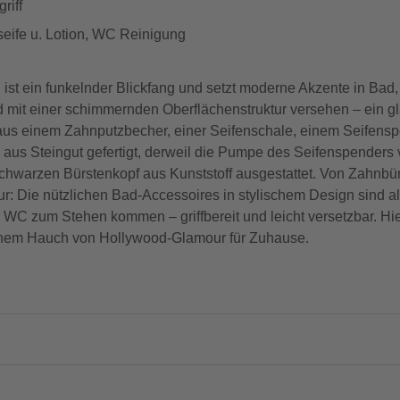
riff
seife u. Lotion, WC Reinigung
ist ein funkelnder Blickfang und setzt moderne Akzente in B
nd mit einer schimmernden Oberflächenstruktur versehen – ein g
t aus einem Zahnputzbecher, einer Seifenschale, einem Seifens
 aus Steingut gefertigt, derweil die Pumpe des Seifenspenders v
 schwarzen Bürstenkopf aus Kunststoff ausgestattet. Von Zahnb
: Die nützlichen Bad-Accessoires in stylischem Design sind al
C zum Stehen kommen – griffbereit und leicht versetzbar. Hier
einem Hauch von Hollywood-Glamour für Zuhause.