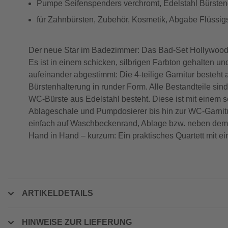
Pumpe Seifenspenders verchromt, Edelstahl Bürsteng
für Zahnbürsten, Zubehör, Kosmetik, Abgabe Flüssig
Der neue Star im Badezimmer: Das Bad-Set Hollywood 
Es ist in einem schicken, silbrigen Farbton gehalten u
aufeinander abgestimmt: Die 4-teilige Garnitur besteh
Bürstenhalterung in runder Form. Alle Bestandteile sind
WC-Bürste aus Edelstahl besteht. Diese ist mit einem
Ablageschale und Pumpdosierer bis hin zur WC-Garnitur
einfach auf Waschbeckenrand, Ablage bzw. neben dem W
Hand in Hand – kurzum: Ein praktisches Quartett mit 
ARTIKELDETAILS
HINWEISE ZUR LIEFERUNG