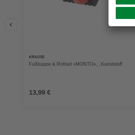
KRAUSE
Fußkappe & Rollset »MONTO«, , Kunststoff
13,99 €