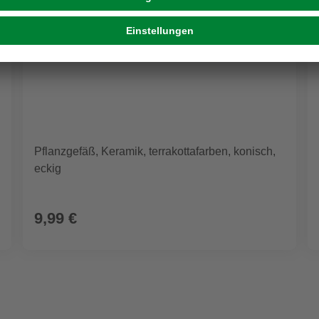
Pflanzgefäß, Keramik, terrakottafarben, konisch,
eckig
9,99 €