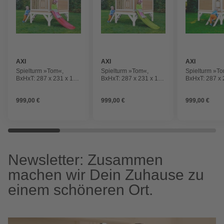
AXI
AXI
AXI
Spielturm »Tom«,
Spielturm »Tom«,
Spielturm »T
BxHxT: 287 x 231 x 191
BxHxT: 287 x 231 x 191
BxHxT: 287 x 
cm, Holz,
cm, Holz,
cm, Holz,
braun/weiß/rot
braun/weiß/lindgrün
braun/weiß/lil
999,00 €
999,00 €
999,00 €
Newsletter: Zusammen
machen wir Dein Zuhause zu
einem schöneren Ort.