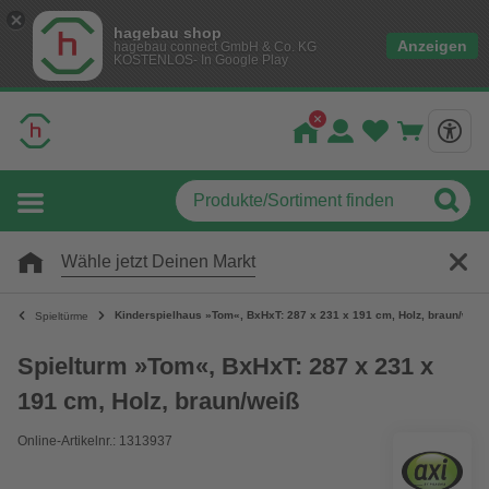
hagebau shop
Anzeigen
hagebau connect GmbH & Co. KG
KOSTENLOS- In Google Play
Wähle jetzt Deinen Markt
Kinderspielhaus »Tom«, BxHxT: 287 x 231 x 191 cm, Holz, braun/weiß
Spieltürme
Spielturm »Tom«, BxHxT: 287 x 231 x
191 cm, Holz, braun/weiß
Online-Artikelnr.: 1313937