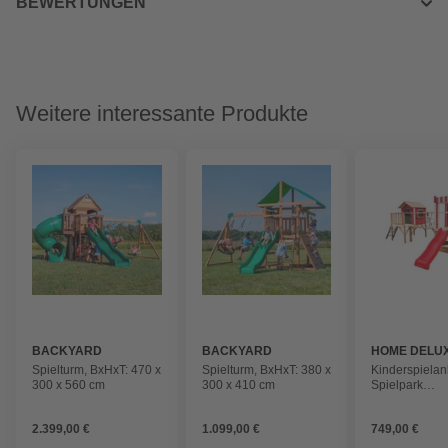
BEWERTUNGEN
Weitere interessante Produkte
BACKYARD
BACKYARD
HOME DELU
DISCOVERY
DISCOVERY
Spielturm, BxHxT: 470 x
Spielturm, BxHxT: 380 x
Kinderspielan
300 x 560 cm
300 x 410 cm
Spielpark
WUNDERLA
2.399,00 €
1.099,00 €
749,00 €