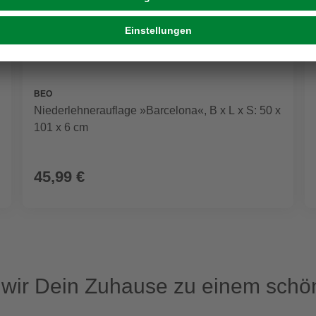
BEO
Niederlehnerauflage »Barcelona«, B x L x S: 50 x
101 x 6 cm
45,99 €
ir Dein Zuhause zu einem schön