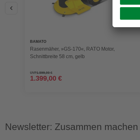
BAMATO
Rasenmäher, »GS-170«, RATO Motor,
Schnittbreite 58 cm, gelb
UVP
1.599,00 €
1.399,00 €
Newsletter: Zusammen machen w