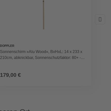
DOPPLER
GARDEN
Sonnenschirm »Alu Wood«, BxHxL: 14 x 233 x
Sonnen
210cm, abknickbar, Sonnenschutzfaktor: 80+ -
Alumin
beige
179,00 €
99,9