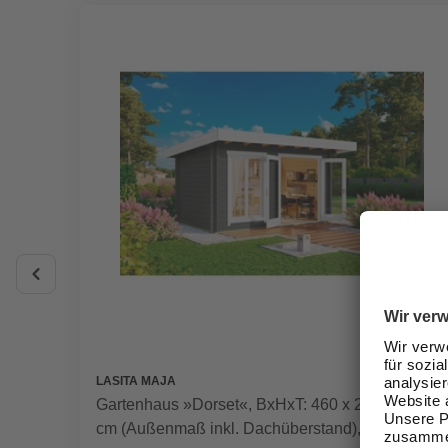
LASITA MAJA
Gartenhaus »Dorset«, BxHxT: 460 x 238,95 x 360
cm (Außenmaß inkl. Dachüberstand), carbongrau