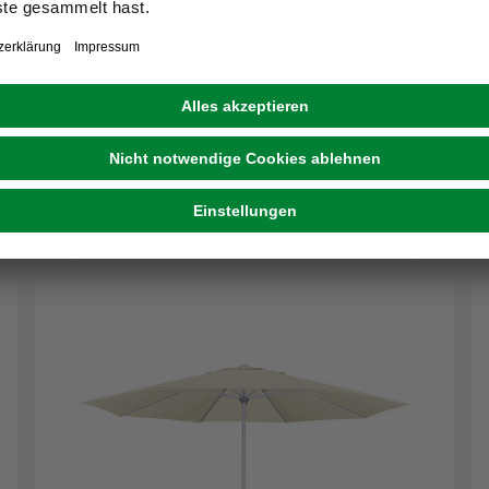
39,99 €
(12,58 € / m²)
passen