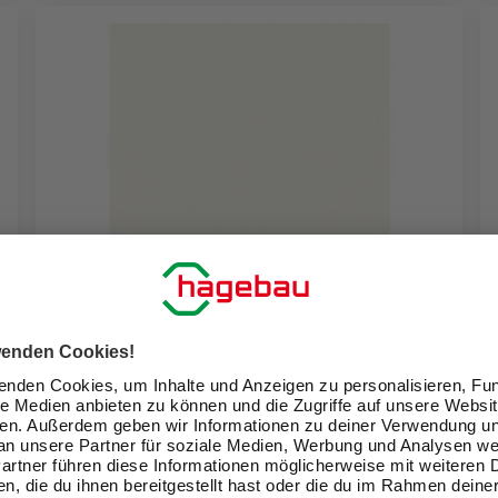
RASCH
Selbstklebende Vliestapete »Uni«, 6,00x0,53m
Uni weiß