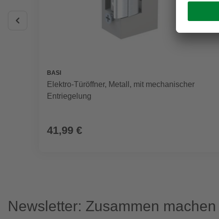
BASI
Elektro-Türöffner, Metall, mit mechanischer
Entriegelung
41,99 €
Newsletter: Zusammen machen w