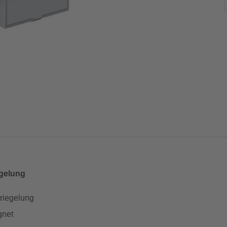
egelung
triegelung
gnet