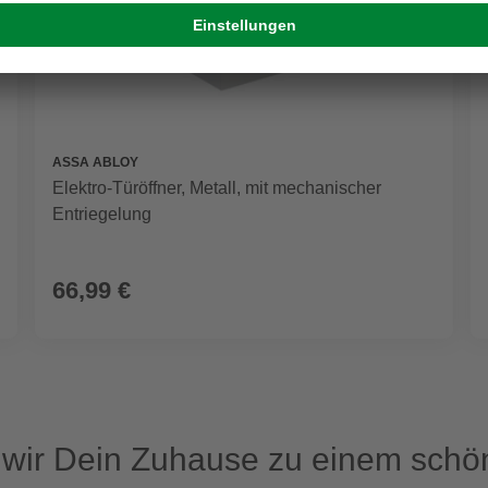
ASSA ABLOY
Elektro-Türöffner, Metall, mit mechanischer
Entriegelung
66,99 €
ir Dein Zuhause zu einem schön