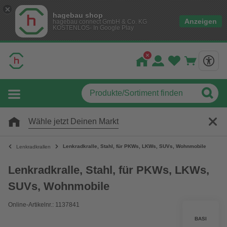
hagebau shop
Anzeigen
hagebau connect GmbH & Co. KG
KOSTENLOS- In Google Play
Wähle jetzt Deinen Markt
Lenkradkralle, Stahl, für PKWs, LKWs, SUVs, Wohnmobile
Lenkradkrallen
Lenkradkralle, Stahl, für PKWs, LKWs,
SUVs, Wohnmobile
Online-Artikelnr.: 1137841
BASI