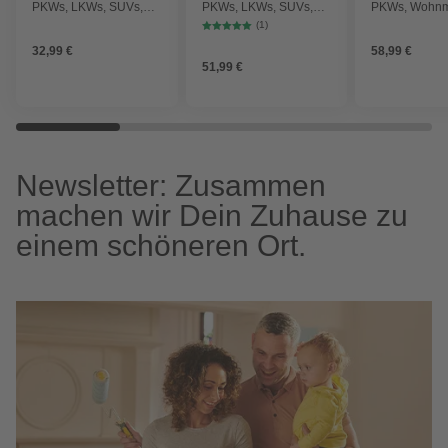
PKWs, LKWs, SUVs,
PKWs, LKWs, SUVs,
PKWs, Wohnm
Wohnmobile
Wohnmobile
Anhängern
(1)
32,99 €
58,99 €
51,99 €
Newsletter: Zusammen
machen wir Dein Zuhause zu
einem schöneren Ort.