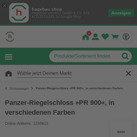
hagebau shop
Anzeigen
hagebau connect GmbH & Co. KG
KOSTENLOS- In Google Play
Wähle jetzt Deinen Markt
Panzer-Riegelschloss »PR 900«, in verschiedenen Farben
Schlossriegel
Panzer-Riegelschloss »PR 900«, in
verschiedenen Farben
Online-Artikelnr.: 1235815
BASI