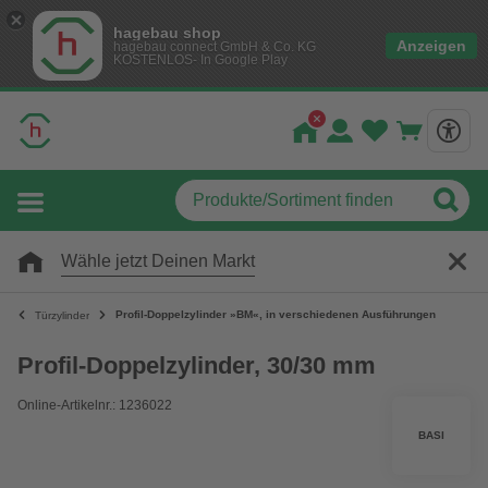
hagebau shop
Anzeigen
hagebau connect GmbH & Co. KG
KOSTENLOS- In Google Play
Wähle jetzt Deinen Markt
Profil-Doppelzylinder »BM«, in verschiedenen Ausführungen
Türzylinder
Profil-Doppelzylinder, 30/30 mm
Online-Artikelnr.: 1236022
BASI