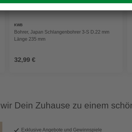
KWB
Bohrer, Japan Schlangenbohrer 3-S D.22 mm
Länge 235 mm
32,99 €
ir Dein Zuhause zu einem schön
Exklusive Angebote und Gewinnspiele