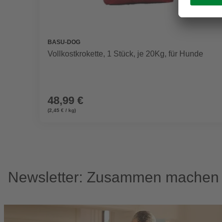
BASU-DOG
Vollkostkrokette, 1 Stück, je 20Kg, für Hunde
48,99 €
(2,45 € / kg)
Newsletter: Zusammen machen w