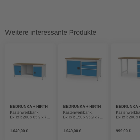
Weitere interessante Produkte
BEDRUNKA + HIRTH
BEDRUNKA + HIRTH
BEDRUNKA +
Kastenwerkbank,
Kastenwerkbank,
Kastenwerkba
BxHxT: 200 x 85,9 x 75
BxHxT: 150 x 95,9 x 75
BxHxT: 200 x 
cm, Gestell: Stahlblech
cm, Gestell: Stahlblech
cm, Gestell: S
1.049,00 €
1.049,00 €
999,00 €