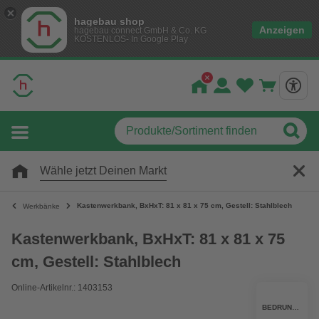
hagebau shop
Anzeigen
hagebau connect GmbH & Co. KG
KOSTENLOS- In Google Play
Wähle jetzt Deinen Markt
Kastenwerkbank, BxHxT: 81 x 81 x 75 cm, Gestell: Stahlblech
Werkbänke
Kastenwerkbank, BxHxT: 81 x 81 x 75
cm, Gestell: Stahlblech
Online-Artikelnr.: 1403153
BEDRUNKA + HIRTH