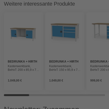
Weitere interessante Produkte
BEDRUNKA + HIRTH
BEDRUNKA + HIRTH
BEDRUNKA +
Kastenwerkbank,
Kastenwerkbank,
Kastenwerkba
BxHxT: 200 x 85,9 x 75
BxHxT: 150 x 95,9 x 75
BxHxT: 200 x 
cm, Gestell: Stahlblech
cm, Gestell: Stahlblech
cm, Gestell: S
1.049,00 €
1.049,00 €
999,00 €