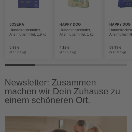
JOSERA
HAPPY DOG
HAPPY DOG
Hundetrockenfutter,
Hundetrockenfutter,
Hundetrockenf
Alleinfuttermittel, 1,9 kg
Alleinfuttermittel, 1 kg
Alleinfuttermit
5,99 €
4,19 €
59,99 €
(3,15 € / kg)
(4,19 € / kg)
(5,45 € / kg)
Newsletter: Zusammen
machen wir Dein Zuhause zu
einem schöneren Ort.