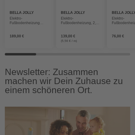
BELLA JOLLY
BELLA JOLLY
BELLA JOLL
Elektro-
Elektro-
Elektro-
Fußbodenheizung
Fußbodenheizung, 2,5
Fußbodenhei
»Terraheat PLUS«, 1
m², Länge: 25 m, 500 W
Länge: 12 m,
m²
189,00 €
139,00 €
76,00 €
(5,56 € / m)
Newsletter: Zusammen
machen wir Dein Zuhause zu
einem schöneren Ort.