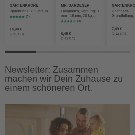
GARTENKRONE
MR. GARDENER
GARTENKR
Pinienrinde, 70 l, braun
Lavamulch, Körnung: 8
Hochbeet-
mm - 16 mm, 20 kg,
Grundfüllung,
(5)
schwarzgrau
naturreinem N
(3)
60 l
7,49 €
14,99 €
8,49 €
(0,12 € / l)
(0,21 € / l)
(0,42 € / l)
Newsletter: Zusammen
machen wir Dein Zuhause zu
einem schöneren Ort.