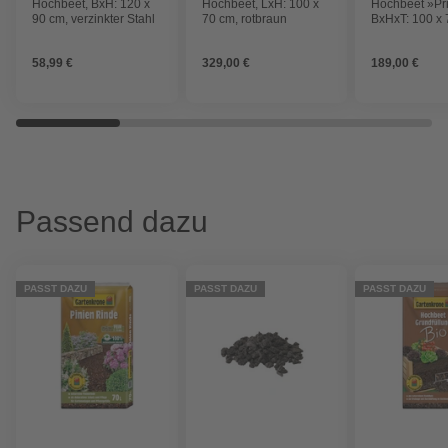
Hochbeet, BxH: 120 x
Hochbeet, LxH: 100 x
Hochbeet »Pr
90 cm, verzinkter Stahl
70 cm, rotbraun
BxHxT: 100 x 
cm, Stahl
58,99 €
329,00 €
189,00 €
Passend dazu
PASST DAZU
PASST DAZU
PASST DAZU