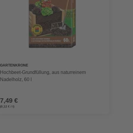
GARTENKRONE
FLORA
Hochbeet-Grundfüllung, aus naturreinem
Hochbe
Nadelholz, 60 l
7,49 €
11,4
(0,12 € / l)
(0,29 € / l)