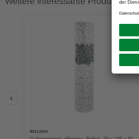
Weitere interessante Produkte
BELLISSA
Gabionenstele »Pronto«, BxHxL: 30 x 195 x 30