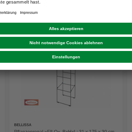
BELLISSA
Pflanzenregal »FILO«, BxHxL: 31 x 175 x 30 cm,