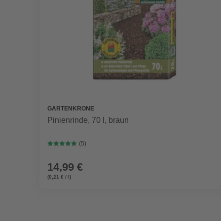
GARTENKRONE
Pinienrinde, 70 l, braun
(5)
14,99 €
(0,21 € / l)