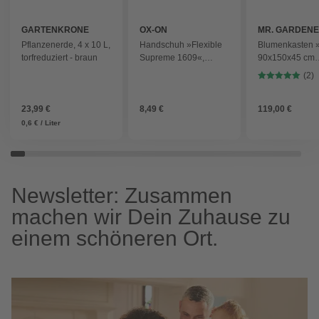
GARTENKRONE
OX-ON
MR. GARDEN
Pflanzenerde, 4 x 10 L,
Handschuh »Flexible
Blumenkasten »
torfreduziert - braun
Supreme 1609«,
90x150x45 cm
rot/schwarz
(BxHxT), Lärche
(2)
naturbelassen,
Einhängekästen
23,99 €
8,49 €
braun
119,00 €
0,6 € / Liter
Newsletter: Zusammen
machen wir Dein Zuhause zu
einem schöneren Ort.