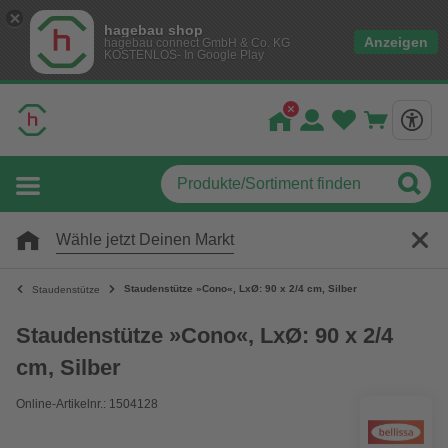
hagebau shop
Anzeigen
hagebau connect GmbH & Co. KG
KOSTENLOS- In Google Play
Wähle jetzt Deinen Markt
Staudenstütze »Cono«, LxØ: 90 x 2/4 cm, Silber
Staudenstütze
Staudenstütze »Cono«, LxØ: 90 x 2/4
cm, Silber
Online-Artikelnr.: 1504128