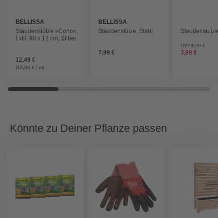
BELLISSA
BELLISSA
Staudenstütze »Cono«,
Staudenstütze, Stahl
Staudenstütze
LxH: 90 x 12 cm, Silber
UVP
4,99 €
7,99 €
3,99 €
12,49 €
(13,88 € / m)
Könnte zu Deiner Pflanze passen