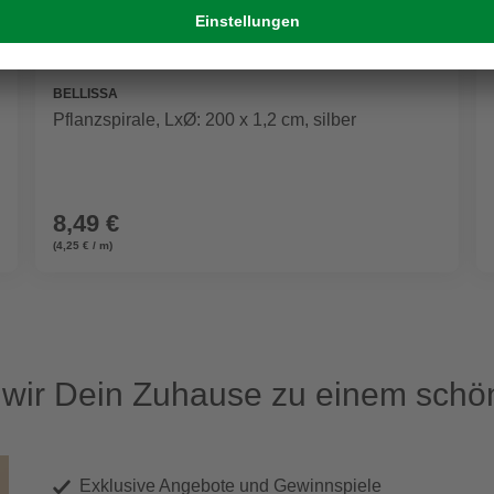
BELLISSA
Pflanzspirale, LxØ: 200 x 1,2 cm, silber
8,49 €
(4,25 € / m)
ir Dein Zuhause zu einem schön
Exklusive Angebote und Gewinnspiele