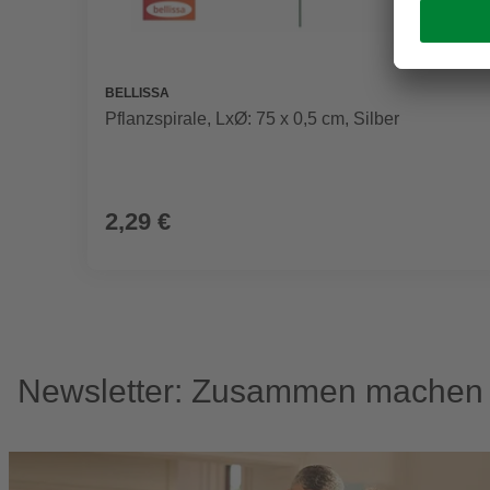
BELLISSA
Pflanzspirale, LxØ: 75 x 0,5 cm, Silber
2,29 €
Newsletter: Zusammen machen w