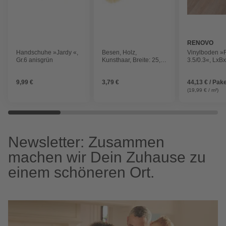
RENOVO
Handschuhe »Jardy «,
Besen, Holz,
Vinylboden »
Gr.6 anisgrün
Kunsthaar, Breite: 25,5
3.5/0.3«, LxB
cm
181 x 3,5 mm,
Ottawa
9,99 €
3,79 €
44,13 € / Pak
(19,99 € / m²)
Newsletter: Zusammen
machen wir Dein Zuhause zu
einem schöneren Ort.